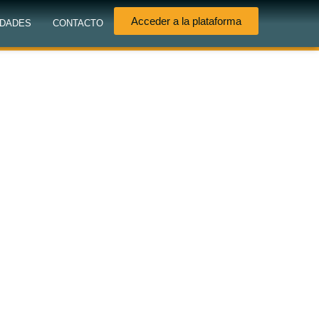
Acceder a la plataforma
DADES
CONTACTO
 la carga
iva y reilumina tu
.
 docentes para docentes de todos los
a sexto de bachillerato incluyendo UTU
,