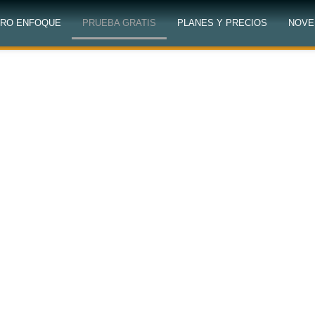
RO ENFOQUE
PRUEBA GRATIS
PLANES Y PRECIOS
NOVE
Libérate de
administrat
enseñanza
Maestro Virtual, creada por
grados,
desde inicial hast